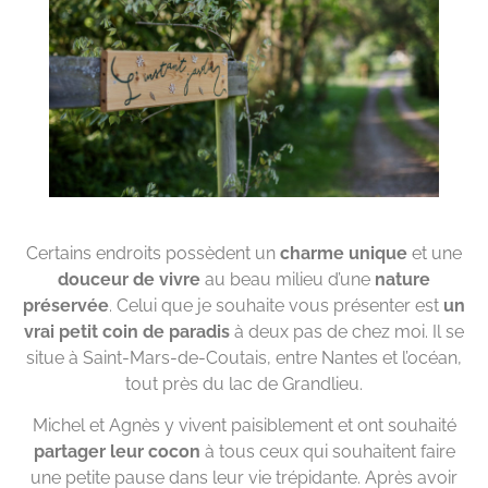
Certains endroits possèdent un
charme unique
et une
douceur de vivre
au beau milieu d’une
nature
préservée
. Celui que je souhaite vous présenter est
un
vrai petit coin de paradis
à deux pas de chez moi. Il se
situe à Saint-Mars-de-Coutais, entre Nantes et l’océan,
tout près du lac de Grandlieu.
Michel et Agnès y vivent paisiblement et ont souhaité
partager leur cocon
à tous ceux qui souhaitent faire
une petite pause dans leur vie trépidante. Après avoir