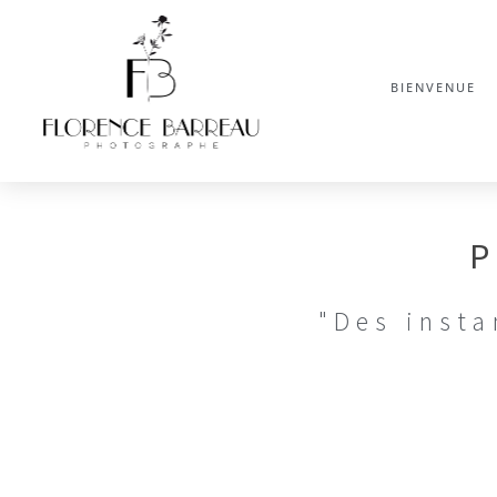
BIENVENUE
P
"Des insta