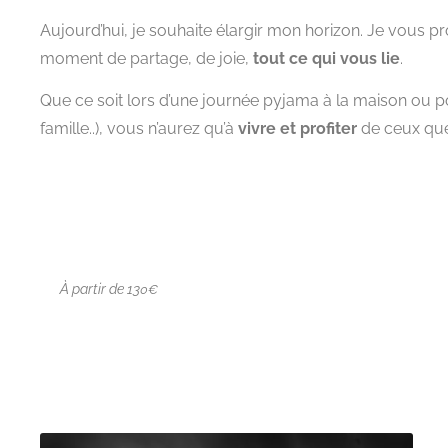
Aujourd’hui, je souhaite élargir mon horizon. Je vous
moment de partage, de joie,
tout ce qui vous lie
.
Que ce soit lors d’une journée pyjama à la maison ou pou
famille..), vous n’aurez qu’à
vivre et
profiter
de ceux que
À partir de 13
0€